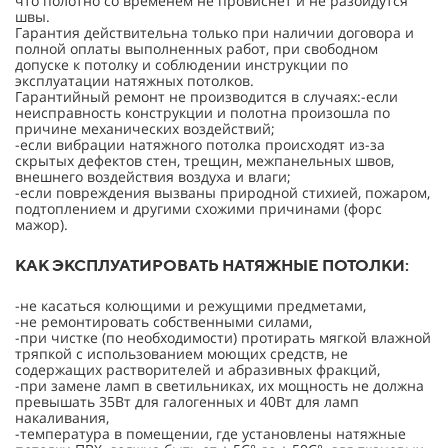
что полотно со временем не провиснет и не разойдутся
швы.
Гарантия действительна только при наличии договора и
полной оплаты выполненных работ, при свободном
допуске к потолку и соблюдении инструкции по
эксплуатации натяжных потолков.
Гарантийный ремонт не производится в случаях:-если
неисправность конструкции и полотна произошла по
причине механических воздействий;
-если вибрации натяжного потолка происходят из-за
скрытых дефектов стен, трещин, межпанельных швов,
внешнего воздействия воздуха и влаги;
-если повреждения вызваны природной стихией, пожаром,
подтоплением и другими схожими причинами (форс
мажор).
КАК ЭКСПЛУАТИРОВАТЬ НАТЯЖНЫЕ ПОТОЛКИ:
-не касаться колющими и режущими предметами,
-не ремонтировать собственными силами,
-при чистке (по необходимости) протирать мягкой влажной
тряпкой с использованием моющих средств, не
содержащих растворителей и абразивных фракций,
-при замене ламп в светильниках, их мощность не должна
превышать 35Вт для галогенных и 40Вт для ламп
накаливания,
-температура в помещении, где установлены натяжные