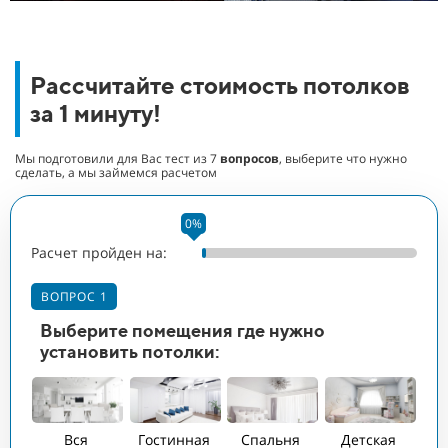
Рассчитайте стоимость потолков
за 1 минуту!
Мы подготовили для Вас тест из
7
вопросов
, выберите что нужно
сделать, а мы займемся расчетом
0%
Расчет пройден на:
Ра
В
ВОПРОС 1
Ук
Выберите помещения где нужно
п
установить потолки:
ПЛ
1
Вся
Гостинная
Спальня
Детская