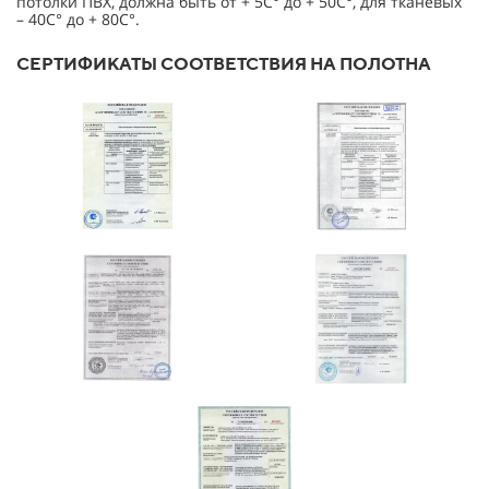
потолки ПВХ, должна быть от + 5С° до + 50С°, для тканевых
– 40С° до + 80С°.
СЕРТИФИКАТЫ СООТВЕТСТВИЯ НА ПОЛОТНА