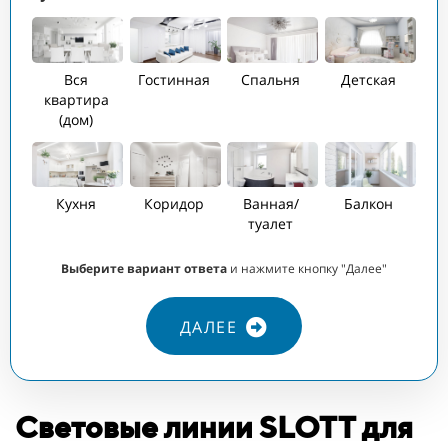
ПЛ
1
Вся
Гостинная
Спальня
Детская
квартира
(дом)
КО
3
Кухня
Коридор
Ванная/
Балкон
туалет
Выберите вариант ответа
и нажмите кнопку "Далее"
ДАЛЕЕ
Световые линии SLOTT для