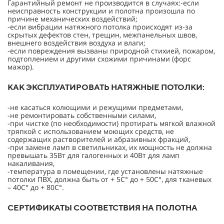
Гарантийный ремонт не производится в случаях:-если
неисправность конструкции и полотна произошла по
причине механических воздействий;
-если вибрации натяжного потолка происходят из-за
скрытых дефектов стен, трещин, межпанельных швов,
внешнего воздействия воздуха и влаги;
-если повреждения вызваны природной стихией, пожаром,
подтоплением и другими схожими причинами (форс
мажор).
КАК ЭКСПЛУАТИРОВАТЬ НАТЯЖНЫЕ ПОТОЛКИ:
-не касаться колющими и режущими предметами,
-не ремонтировать собственными силами,
-при чистке (по необходимости) протирать мягкой влажной
тряпкой с использованием моющих средств, не
содержащих растворителей и абразивных фракций,
-при замене ламп в светильниках, их мощность не должна
превышать 35Вт для галогенных и 40Вт для ламп
накаливания,
-температура в помещении, где установлены натяжные
потолки ПВХ, должна быть от + 5С° до + 50С°, для тканевых
– 40С° до + 80С°.
СЕРТИФИКАТЫ СООТВЕТСТВИЯ НА ПОЛОТНА