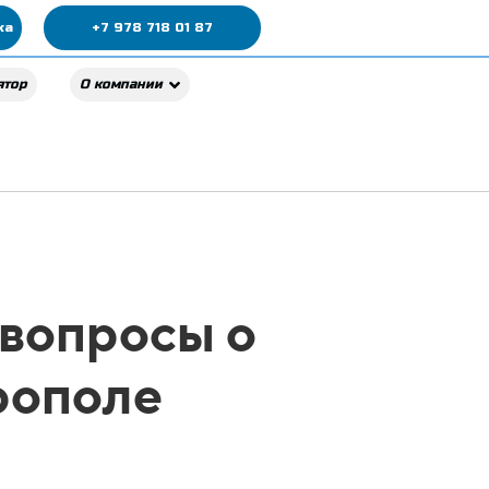
ка
+7 978 718 01 87
ятор
О компании
 вопросы о
рополе