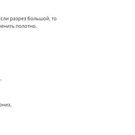
Если разрез большой, то
менить полотно.
.
рниз.