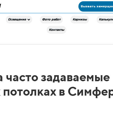
Вызвать замерщи
Фото работ
Карнизы
Калькул
Освещение
Контакты
а часто задаваемые
 потолках в Симфе