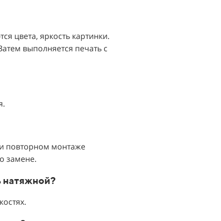
ся цвета, яркость картинки.
атем выполняется печать с
я.
ри повторном монтаже
о замене.
ь натяжной?
костях.