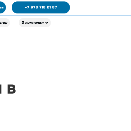
ка
+7 978 718 01 87
ятор
О компании
 в