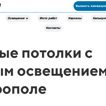
Вызвать замерщи
Фото работ
Карнизы
Калькул
Освещение
Контакты
ые потолки с
ым освещением
ополе