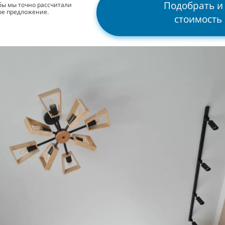
Подобрать и
обы мы точно рассчитали
ое предложение.
стоимость