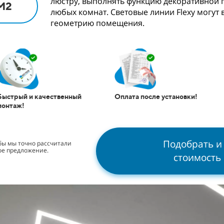
люстру, выполнять функцию декоративной п
М2
любых комнат. Световые линии Flexy могут
геометрию помещения.
Быстрый и качественный
Оплата после установки!
монтаж!
Подобрать и
обы мы точно рассчитали
ое предложение.
стоимость