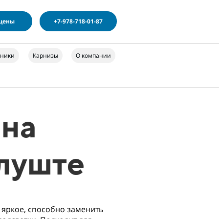
 цены
+7-978-718-01-87
ьники
Карнизы
О компании
 на
Алуште
 яркое, способно заменить