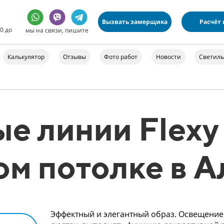
Вызвать замерщика
Расчёт
0 до
мы на связи, пишите
Калькулятор
Отзывы
Фото работ
Новости
Светил
е линии Flexy
ом потолке в 
Эффектный и элегантный образ. Освещение