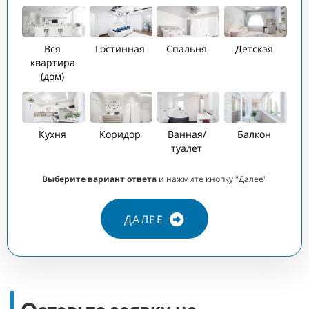
ПЛ
1
Вся
Гостинная
Спальня
Детская
квартира
(дом)
КО
3
Кухня
Коридор
Ванная/
Балкон
туалет
Выберите вариант ответа
и нажмите кнопку "Далее"
ДАЛЕЕ